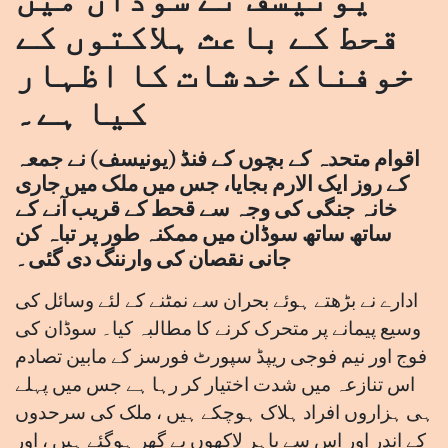
قحط کے باعث ہلاکتوں کے
خوفناک خدشات کا اظہار
کیا ہے۔
اقوام متحدہ کے بچوں کے فنڈ (یونیسف) نے جمعہ
کے روز ایک الارم بجایا، جس میں ملک میں جاری
خانہ جنگی کی وجہ سے قحط کے قریب آنے کے
ساتھ ساتھ سوڈان میں ممکنہ طور پر تباہ کن
جانی نقصان کی وارننگ دی گئی۔
ادارے نے بڑھتے ہوئے بحران سے نمٹنے کے لئے وسائل کی
وسیع پیمانے پر متحرک کرنے کا مطالبہ کیا۔ سوڈان کی
فوج اور نیم فوجی ریپڈ سپورٹ فورسز کے مابین تصادم
اس تنازعہ میں شدت اختیار کر رہا ہے جس میں پہلے
ہی ہزاروں افراد ہلاک ہوچکے ہیں ، ملک کی سرحدوں
کے اندر اور اس سے باہر لاکھوں بے گھر ہوگئے ہیں ، اور