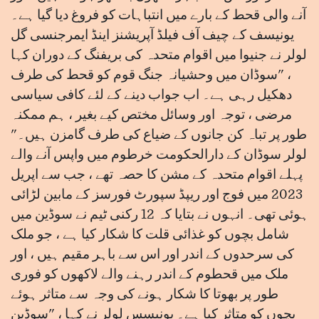
آنے والی قحط کے بارے میں انتباہات کو فروغ دیا گیا ہے۔
یونیسف کے چیف آف فیلڈ آپریشنز اینڈ ایمرجنسی گل
لولر نے جنیوا میں اقوام متحدہ کی بریفنگ کے دوران کہا
، "سوڈان میں وحشیانہ جنگ قوم کو قحط کی طرف
دھکیل رہی ہے۔ اب جواب دینے کے لئے کافی سیاسی
مرضی ، توجہ اور وسائل مختص کیے بغیر ، ہم ممکنہ
طور پر تباہ کن جانوں کے ضیاع کی طرف گامزن ہیں۔"
لولر سوڈان کے دارالحکومت خرطوم میں واپس آنے والے
پہلے اقوام متحدہ کے مشن کا حصہ تھے ، جب سے اپریل
2023 میں فوج اور ریپڈ سپورٹ فورسز کے مابین لڑائی
ہوئی تھی۔ انہوں نے بتایا کہ 12 رکنی ٹیم نے سوڈین میں
شامل بچوں کو غذائی قلت کا شکار کیا ہے ، جو ملک
کی سرحدوں کے اندر اور اس سے باہر مقیم ہیں ، اور
ملک میں قحطوم کے اندر رہنے والے لاکھوں کو فوری
طور پر بھوتا کا شکار ہونے کی وجہ سے متاثر ہوئے
بچوں کو متاثر کیا ہے۔ یونیسس لولر نے کہا ، "سوڈین