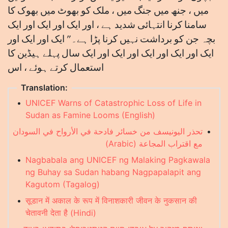
میں ، جنھ میں جنگ میں ، ملک کو بھوٹ میں بھوک کا
سامنا کرنا انتہائی شدید ہے ، اور ایک اور ایک اور ایک
بچہ جن کو برداشت نہیں کرنا پڑا ہے۔" ایک اور ایک اور
ایک اور ایک اور ایک اور ایک اور ایک سال پہلے ہیڈین کا
استعمال کرتے ہوئے ، اس
Translation:
•
UNICEF Warns of Catastrophic Loss of Life in
Sudan as Famine Looms (English)
تحذر اليونيسف من خسائر فادحة في الأرواح في السودان
•
مع اقتراب المجاعة (Arabic)
•
Nagbabala ang UNICEF ng Malaking Pagkawala
ng Buhay sa Sudan habang Nagpapalapit ang
Kagutom (Tagalog)
•
सूडान में अकाल के रूप में विनाशकारी जीवन के नुकसान की
चेतावनी देता है (Hindi)