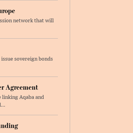
urope
ssion network that will
 issue sovereign bonds
ier Agreement
e linking Aqaba and
...
unding