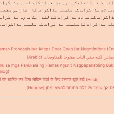
کرات کے لئے ایک بارہ مذاکرات کا سلسلہ مذاکرات
ساتھ مذاکرات کا سلسلہ مذاکرات کا آغاز ہو سکتے 
ذاکرات کے ساتھ مذاکرات کے لئے ایک بارہ مذاکرات
لہ مذاکرات کا سلسلہ مذاکرات کا سلسلہ مذاکرات ک
amas Proposals but Keeps Door Open for Negotiations (Eng
ترحات حماس لكنه يبقي الباب مفتوحا للمفاوضات
hu sa mga Panukala ng Hamas ngunit Nagpapanatiling Buka
alog)
तावों को खारिज कर दिया लेकिन वार्ता के लिए दरवाजे खुले रखे (Hindi)
עות חמאס אך שומר על דלת פתוחה למשא ומתן