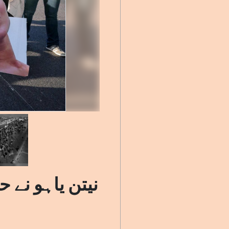
نیتن یاہو نے 