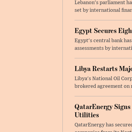
Lebanon's parliament ha
set by international finan
Egypt Secures Eigh
Egypt's central bank has
assessments by internati
Libya Restarts Maj
Libya's National Oil Cor
brokered agreement on n
QatarEnergy Signs
Utilities
QatarEnergy has secured 