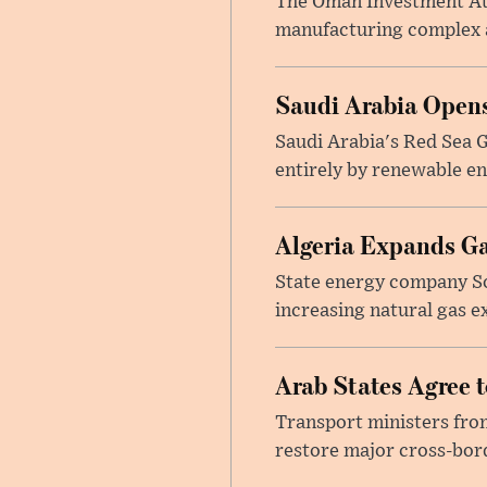
The Oman Investment Auth
manufacturing complex at
Saudi Arabia Opens
Saudi Arabia's Red Sea Gl
entirely by renewable en
Algeria Expands Ga
State energy company So
increasing natural gas e
Arab States Agree 
Transport ministers from
restore major cross-bord