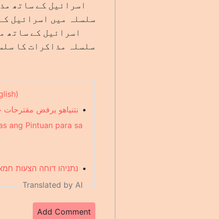
اسرائیل کے ساتھ مذا
سلسلہ میں اسرائیل کے 
اسرائیل کے ساتھ م
سلسلہ مذاکرات کا سلس
lish)
نتنياهو يرفض مق (Arabic)
•
s ang Pintuan para sa
נתניהו דוחה הצ (Hebrew)
•
Translated by AI
Add Comment