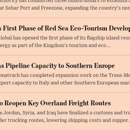
ority has committed three billion dollars to establish a
 Sohar Port and Freezone, expanding the country's non-o
 First Phase of Red Sea Eco-Tourism Devel
obal has opened the first phase of its flagship island re
ergy as part of the Kingdom's tourism and eco...
s Pipeline Capacity to Southern Europe
natrach has completed expansion work on the Trans-Med
xport capacity to Italy and other Southern European mark
to Reopen Key Overland Freight Routes
 Jordan, Syria, and Iraq have finalized a customs and tr
er trucking routes, lowering shipping costs and suppor..