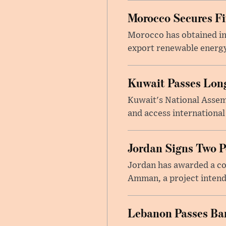
Morocco Secures Fiv
Morocco has obtained int
export renewable energy
Kuwait Passes Long
Kuwait's National Assem
and access international
Jordan Signs Two P
Jordan has awarded a con
Amman, a project intend
Lebanon Passes Ban