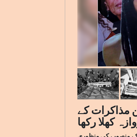
ن مذاکرات کے
وازہ کھلا رکھا
 کے منصوبے کی منظوری