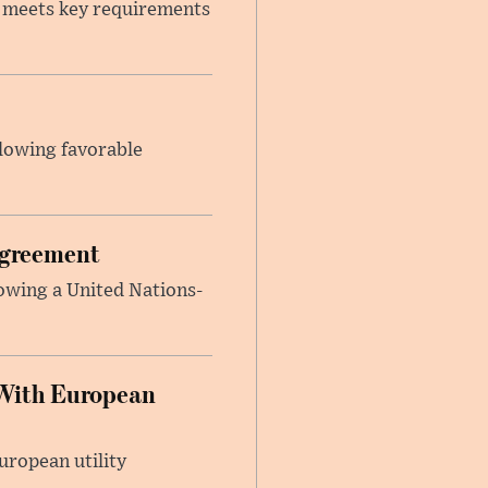
t meets key requirements
llowing favorable
Agreement
lowing a United Nations-
With European
uropean utility