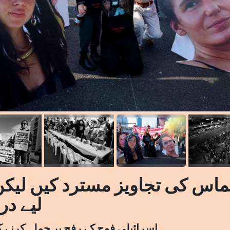
حماس کی تجاویز مسترد کیں لیک
لیے در
اسرائیلی فوج کے رفح پر حملہ کرنے