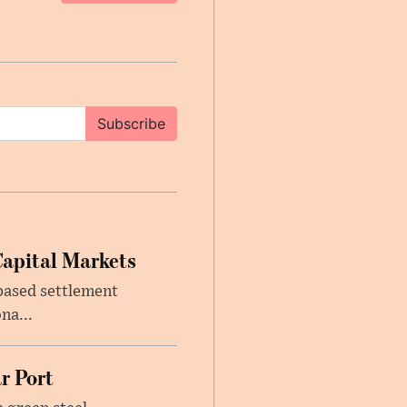
Subscribe
Capital Markets
based settlement
na...
r Port