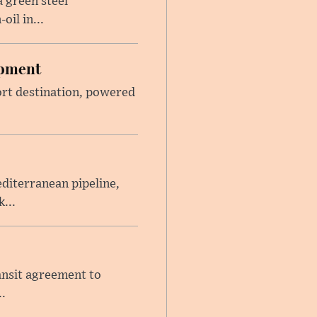
 green steel
il in...
opment
sort destination, powered
iterranean pipeline,
...
ansit agreement to
.