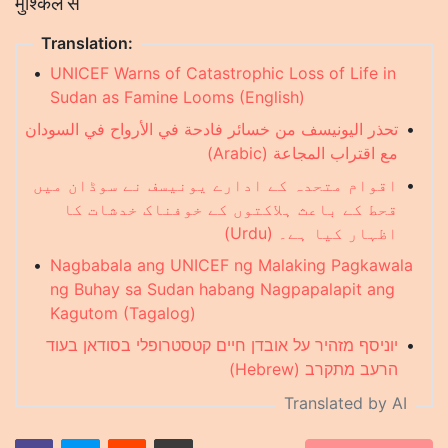
मुश्किल से
Translation:
•
UNICEF Warns of Catastrophic Loss of Life in
Sudan as Famine Looms (English)
تحذر اليونيسف من خسائر فادحة في الأرواح في السودان
•
مع اقتراب المجاعة (Arabic)
اقوام متحدہ کے ادارے یونیسف نے سوڈان میں
•
قحط کے باعث ہلاکتوں کے خوفناک خدشات کا
اظہار کیا ہے۔ (Urdu)
•
Nagbabala ang UNICEF ng Malaking Pagkawala
ng Buhay sa Sudan habang Nagpapalapit ang
Kagutom (Tagalog)
יוניסף מזהיר על אובדן חיים קטסטרופלי בסודאן בעוד
•
הרעב מתקרב (Hebrew)
Translated by AI