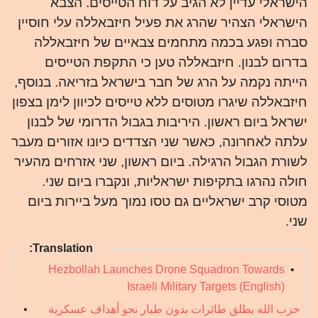
הישראלי עדיין לא הגיב על דוח הטייסים. הצבא
הישראלי הצהיר שהרג את פעיל חיזבאללה עלי חוסיין
סברה ופגע בכמה מתחמים צבאיים של חיזבאללה
בדרום לבנון. חיזבאללה טען כי התקפת הטייסים
הייתה נקמה על הרג של חבר בישראל בזריאה. בנוסף,
חיזבאללה שיגרו מטוסים ללא טייסים לכיוון לימן בצפון
ישראל ביום ראשון. היריבות בגבול הדרומי של לבנון
עלתה לאחרונה, כאשר שני הצדדים כיונו אזורים מעבר
לשורת הגבול הרגילה. ביום ראשון, שני אזרחים מהעיר
חולה נהרגו בתקיפות ישראליות, ונקברו ביום שני.
מטוסי קרב ישראליים גם טסו נמוך מעל ביירות ביום
שני.
Translation:
Hezbollah Launches Drone Squadron Towards
•
Israeli Military Targets (English)
حزب الله يطلق طائرات بدون طيار نحو أهداف عسكرية
•