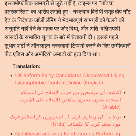
इस्लामोफोबिक सामग्री से जुड़े नहीं हैं, टाइम्स पर "गॉटचा
पत्रकारिता" का आरोप लगाते हुए। नस्लवाद विरोधी समूह होप नॉट
हेट के निदेशक जॉर्जी लैमिंग ने भेदभावपूर्ण सामग्री को फैलने की
अनुमति नहीं देने के महत्व पर जोर दिया, और अति-दक्षिणपंथी
सांसदों के संभावित चुनाव के बारे में चेतावनी दी। इससे पहले,
सुधार पार्टी ने ऑनलाइन नस्लवादी टिप्पणी करने के लिए उम्मीदवारों
पीट एडिस और अमोदियो अमाटो को हटा दिया था।
Translation:
•
UK Reform Party Candidates Discovered Liking
Islamophobic Content Online (English)
اكتشف أن مرشحين من حزب الإصلاح في المملكة
•
المتحدة يحبون محتوى مناهض للإسلام على الإنترنت
(Arabic)
برطانیہ کی ریفارم پارٹی کے امیدواروں کو اسلامو فوبک
•
مواد پسند کرنے کا انکشاف (Urdu)
•
Natuklasan ang mga Kandidato ng Partido ng