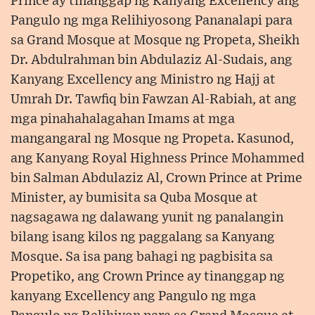
Prince ay tinanggap ng Kanyang Excellency ang
Pangulo ng mga Relihiyosong Pananalapi para
sa Grand Mosque at Mosque ng Propeta, Sheikh
Dr. Abdulrahman bin Abdulaziz Al-Sudais, ang
Kanyang Excellency ang Ministro ng Hajj at
Umrah Dr. Tawfiq bin Fawzan Al-Rabiah, at ang
mga pinahahalagahan Imams at mga
mangangaral ng Mosque ng Propeta. Kasunod,
ang Kanyang Royal Highness Prince Mohammed
bin Salman Abdulaziz Al, Crown Prince at Prime
Minister, ay bumisita sa Quba Mosque at
nagsagawa ng dalawang yunit ng panalangin
bilang isang kilos ng paggalang sa Kanyang
Mosque. Sa isa pang bahagi ng pagbisita sa
Propetiko, ang Crown Prince ay tinanggap ng
kanyang Excellency ang Pangulo ng mga