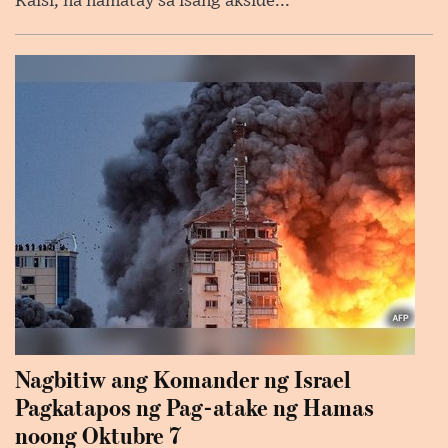
Raisi, na namatay sa isang akside...
Nagbitiw ang Komander ng Israel
Pagkatapos ng Pag-atake ng Hamas
noong Oktubre 7