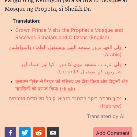
Pangulo ng Relihiyon para sa Grand Mosque at
Mosque ng Propeta, si Sheikh Dr.
Translation:
•
Crown Prince Visits the Prophet's Mosque and
Receives Scholars and Citizens (English)
ولي العهد يزور مسجد النبي ويستقبل العلماء والمواطنين
•
(Arabic)
ولی عہد نے مسجد نبوی کا دورہ کیا اور علماء اور
•
شہریوں کو استقبال کیا (Urdu)
•
क्राउन प्रिंस ने पैगंबर की मस्जिद का दौरा किया और विद्वानों और
नागरिकों को प्राप्त किया (Hindi)
נסיך הכתר ביקר במסגד הנביא וקיבל מלומדים ואזרחים
•
(Hebrew)
Translated by AI
Add Comment