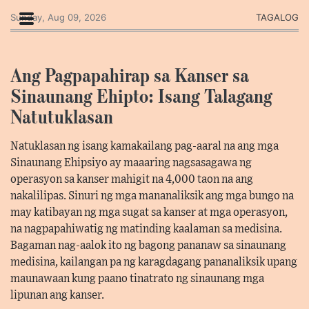
Sunday, Aug 09, 2026
TAGALOG
Ang Pagpapahirap sa Kanser sa
Sinaunang Ehipto: Isang Talagang
Natutuklasan
Natuklasan ng isang kamakailang pag-aaral na ang mga
Sinaunang Ehipsiyo ay maaaring nagsasagawa ng
operasyon sa kanser mahigit na 4,000 taon na ang
nakalilipas. Sinuri ng mga mananaliksik ang mga bungo na
may katibayan ng mga sugat sa kanser at mga operasyon,
na nagpapahiwatig ng matinding kaalaman sa medisina.
Bagaman nag-aalok ito ng bagong pananaw sa sinaunang
medisina, kailangan pa ng karagdagang pananaliksik upang
maunawaan kung paano tinatrato ng sinaunang mga
lipunan ang kanser.