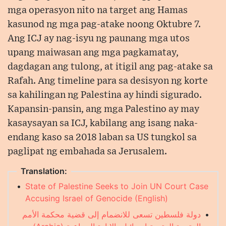
mga operasyon nito na target ang Hamas
kasunod ng mga pag-atake noong Oktubre 7.
Ang ICJ ay nag-isyu ng paunang mga utos
upang maiwasan ang mga pagkamatay,
dagdagan ang tulong, at itigil ang pag-atake sa
Rafah. Ang timeline para sa desisyon ng korte
sa kahilingan ng Palestina ay hindi sigurado.
Kapansin-pansin, ang mga Palestino ay may
kasaysayan sa ICJ, kabilang ang isang naka-
endang kaso sa 2018 laban sa US tungkol sa
paglipat ng embahada sa Jerusalem.
Translation:
•
State of Palestine Seeks to Join UN Court Case
Accusing Israel of Genocide (English)
دولة فلسطين تسعى للانضمام إلى قضية محكمة الأمم
•