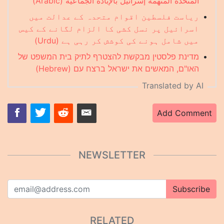
المتحدة المتهمة إسرائيل بالإبادة الجماعية (Arabic)
ریاست فلسطین اقوام متحدہ کے عدالت میں
•
اسرائیل پر نسل کشی کا الزام لگانے کے کیس
میں شامل ہونے کی کوشش کر رہی ہے (Urdu)
מדינת פלסטין מבקשת להצטרף לתיק בית המשפט של
•
האו"ם, המאשים את ישראל ברצח עם (Hebrew)
Translated by AI
Add Comment
NEWSLETTER
Subscribe
RELATED