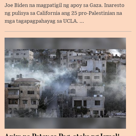
Joe Biden na magpatigil ng apoy sa Gaza. Inaresto
ng pulisya sa California ang 25 pro-Palestinian na
mga tagapagpahayag sa UCLA. ...
Anim na Patay sa Pag-atake ng Israeli