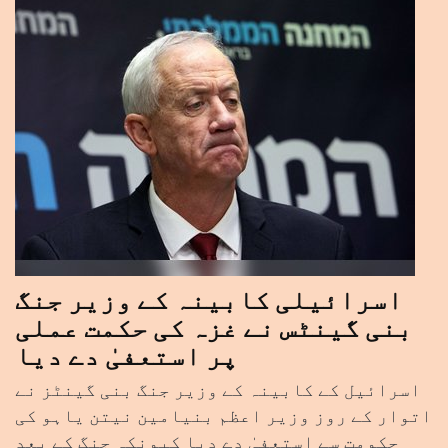
اسرائیلی کابینہ کے وزیر جنگ
بنی گینٹس نے غزہ کی حکمت عملی
پر استعفیٰ دے دیا
اسرائیل کے کابینہ کے وزیر جنگ بنی گینٹز نے
اتوار کے روز وزیر اعظم بنیامین نیتن یاہو کی
حکومت سے استعفیٰ دے دیا کیونکہ جنگ کے بعد