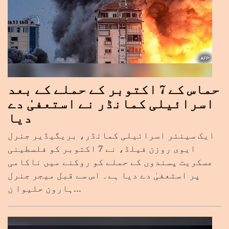
حماس کے 7 اکتوبر کے حملے کے بعد
اسرائیلی کمانڈر نے استعفیٰ دے
دیا
ایک سینئر اسرائیلی کمانڈر، بریگیڈیر جنرل
ایوی روزن فیلڈ، نے 7 اکتوبر کو فلسطینی
عسکریت پسندوں کے حملے کو روکنے میں ناکامی
پر استعفیٰ دے دیا ہے۔ اس سے قبل میجر جنرل
ہارون حلیوا ن...