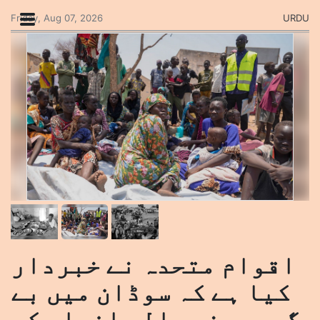
Friday, Aug 07, 2026
URDU
اقوام متحدہ نے خبردار
کیا ہے کہ سوڈان میں بے
گھر ہونے والے افراد کی