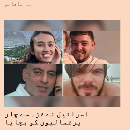
ایڈھانو...
اسرائیل نے غزہ سے چار
یرغمالیوں کو بچایا