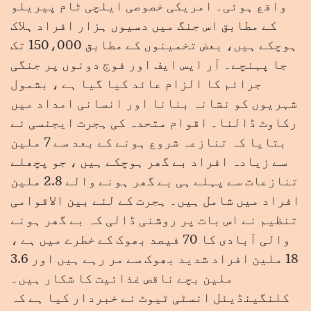
واقع ہوئی۔ امریکی خصوصی ایلچی ٹام پیریلو
کے مطابق اس جنگ میں دسیوں ہزار افراد ہلاک
ہوچکے ہیں، بعض تخمینوں کے مطابق 150،000 تک
جا پہنچے۔ آر ایس ایف اور فوج دونوں پر جنگی
جرائم کا الزام عائد کیا گیا ہے ، بشمول
شہریوں کو نشانہ بنانا اور انسانی امداد میں
رکاوٹ ڈالنا۔ اقوام متحدہ کی ہجرت ایجنسی نے
بتایا کہ تنازعہ شروع ہونے کے بعد سے 7 ملین
سے زیادہ افراد بے گھر ہوچکے ہیں ، جو پچھلے
تنازعات سے پہلے ہی بے گھر ہونے والے 2.8 ملین
افراد میں شامل ہیں۔ ہجرت کے لئے بین الاقوامی
تنظیم نے اس بات پر روشنی ڈالی کہ بے گھر ہونے
والی آبادی کا 70 فیصد بھوک کے خطرے میں ہے ،
18 ملین افراد شدید بھوک سے مر رہے ہیں اور 3.6
ملین بچے ناقص غذائیت کا شکار ہیں۔
کلنگینڈیئل انسٹی ٹیوٹ نے خبردار کیا ہے کہ