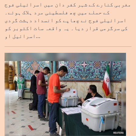
مغربی کنارے کے شہر کفر دان میں اسرائیلی فوج
کے حملے میں چھ فلسطینی مرد ہلاک ہوئے۔
اسرائیلی فوج نے چھاپے کو انسداد دہشت گردی
کی سرگرمی قرار دیا۔ یہ واقعہ سات اکتوبر کو
اسرائیل او...