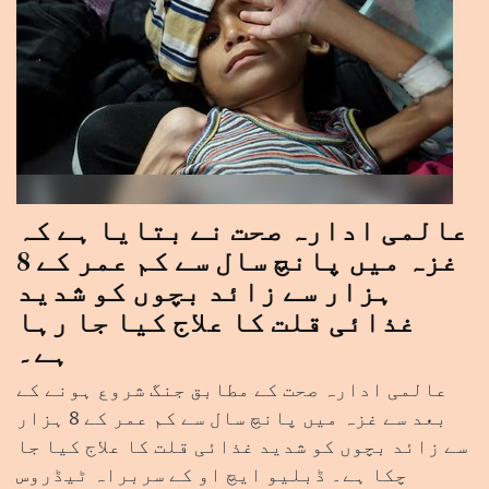
عالمی ادارہ صحت نے بتایا ہے کہ
غزہ میں پانچ سال سے کم عمر کے 8
ہزار سے زائد بچوں کو شدید
غذائی قلت کا علاج کیا جا رہا
ہے۔
عالمی ادارہ صحت کے مطابق جنگ شروع ہونے کے
بعد سے غزہ میں پانچ سال سے کم عمر کے 8 ہزار
سے زائد بچوں کو شدید غذائی قلت کا علاج کیا جا
چکا ہے۔ ڈبلیو ایچ او کے سربراہ ٹیڈروس