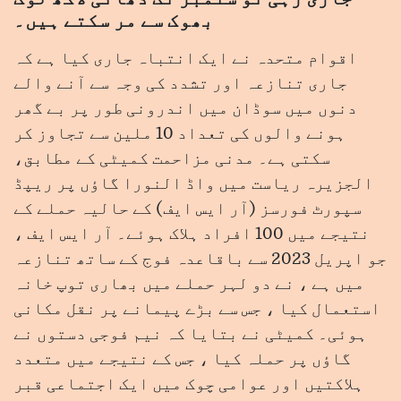
بھوک سے مر سکتے ہیں۔
اقوام متحدہ نے ایک انتباہ جاری کیا ہے کہ
جاری تنازعہ اور تشدد کی وجہ سے آنے والے
دنوں میں سوڈان میں اندرونی طور پر بے گھر
ہونے والوں کی تعداد 10 ملین سے تجاوز کر
سکتی ہے۔ مدنی مزاحمت کمیٹی کے مطابق،
الجزیرہ ریاست میں واڈ النورا گاؤں پر ریپڈ
سپورٹ فورسز (آر ایس ایف) کے حالیہ حملے کے
نتیجے میں 100 افراد ہلاک ہوئے۔ آر ایس ایف ،
جو اپریل 2023 سے باقاعدہ فوج کے ساتھ تنازعہ
میں ہے ، نے دو لہر حملے میں بھاری توپ خانہ
استعمال کیا ، جس سے بڑے پیمانے پر نقل مکانی
ہوئی۔ کمیٹی نے بتایا کہ نیم فوجی دستوں نے
گاؤں پر حملہ کیا ، جس کے نتیجے میں متعدد
ہلاکتیں اور عوامی چوک میں ایک اجتماعی قبر