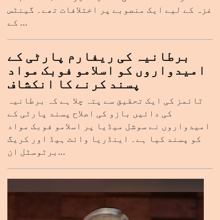
غزہ کے لیے ایک منصوبے پر اختلافات تھے۔ گینٹس
کے ...
برطانیہ کی ریفارم پارٹی کے
امیدواروں کو اسلامو فوبک مواد
پسند کرنے کا انکشاف
ٹائمز کی ایک تحقیق سے پتہ چلا ہے کہ برطانیہ
کی دائیں بازو کی اصلاح پسند پارٹی کے
امیدواروں نے سوشل میڈیا پر اسلامو فوبک مواد
کو پسند کیا ہے۔ اینڈریا وائٹ ہیڈ اور کریگ
برٹوسٹل ان...