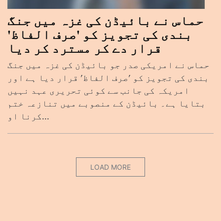
حماس نے بائیڈن کی غزہ میں جنگ
بندی کی تجویز کو 'صرف الفاظ'
قرار دے کر مسترد کر دیا
حماس نے امریکی صدر جو بائیڈن کی غزہ میں جنگ
بندی کی تجویز کو 'صرف الفاظ' قرار دیا ہے اور
امریکہ کی جانب سے کوئی تحریری عہد نہیں
بتایا ہے۔ بائیڈن کے منصوبے میں تنازعہ ختم
کرنا او...
LOAD MORE