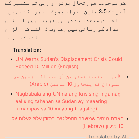
اگر موجودہ صورتحال برقرار رہی تو ستمبر کے
آخر تک 2.5 ملین افراد بھوک سے مر سکتے ہیں۔
اقوام متحدہ نے دونوں فریقوں پر انسانی
امداد کی رسائی میں رکاوٹ ڈالنے کا الزام
عائد کیا ہے۔
Translation:
•
UN Warns Sudan's Displacement Crisis Could
Exceed 10 Million (English)
•
الأمم المتحدة تحذر من أن عدد النازحين في
السودان قد يتجاوز 10 ملايين (Arabic)
•
Nagbabala ang UN na ang krisis ng mga nag-
aalis ng tahanan sa Sudan ay maaaring
lumampas sa 10 milyong (Tagalog)
•
האו"ם מזהיר שמשבר ההפליטים בסודן עלול לעלות על
10 מיליון (Hebrew)
Translated by AI