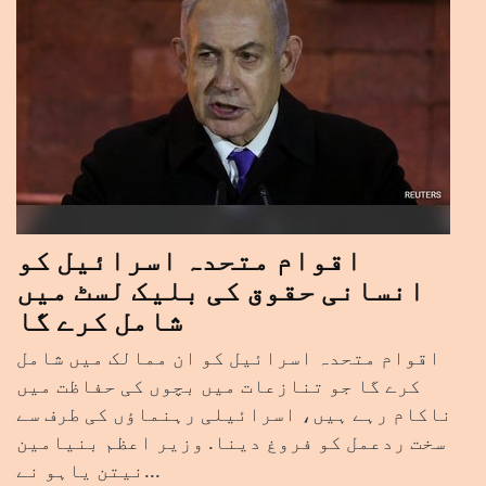
اقوام متحدہ اسرائیل کو
انسانی حقوق کی بلیک لسٹ میں
شامل کرے گا
اقوام متحدہ اسرائیل کو ان ممالک میں شامل
کرے گا جو تنازعات میں بچوں کی حفاظت میں
ناکام رہے ہیں، اسرائیلی رہنماؤں کی طرف سے
سخت ردعمل کو فروغ دینا. وزیر اعظم بنیامین
نیتن یاہو نے...