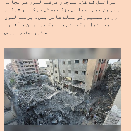
اسرائیل نے غزہ سے چار یرغمالیوں کو بچایا
ہے، جن میں نووا میوزک فیسٹیول کے دو شرکاء
اور دو سیکیورٹی عملے شامل ہیں۔ یرغمالیوں
میں نوآ ارگمانی ، المگ میر جان ، آندرے
کوزلوف ، اور ش...