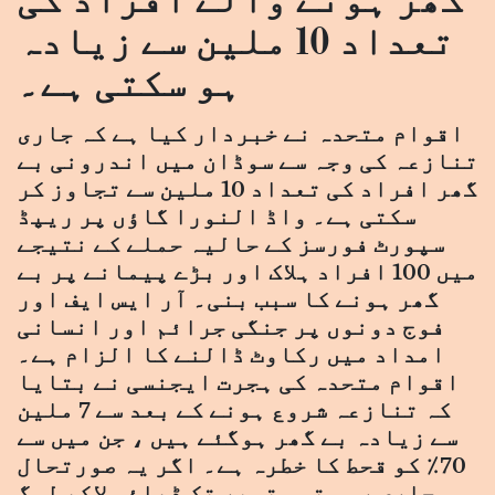
تعداد 10 ملین سے زیادہ
ہو سکتی ہے۔
اقوام متحدہ نے خبردار کیا ہے کہ جاری
تنازعہ کی وجہ سے سوڈان میں اندرونی بے
گھر افراد کی تعداد 10 ملین سے تجاوز کر
سکتی ہے۔ واڈ النورا گاؤں پر ریپڈ
سپورٹ فورسز کے حالیہ حملے کے نتیجے
میں 100 افراد ہلاک اور بڑے پیمانے پر بے
گھر ہونے کا سبب بنی۔ آر ایس ایف اور
فوج دونوں پر جنگی جرائم اور انسانی
امداد میں رکاوٹ ڈالنے کا الزام ہے۔
اقوام متحدہ کی ہجرت ایجنسی نے بتایا
کہ تنازعہ شروع ہونے کے بعد سے 7 ملین
سے زیادہ بے گھر ہوگئے ہیں ، جن میں سے
70٪ کو قحط کا خطرہ ہے۔ اگر یہ صورتحال
جاری رہی تو ستمبر تک ڈھائی لاکھ لوگ