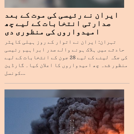
ایران نے رئیسی کی موت کے بعد
صدارتی انتخابات کے لیے چھ
امیدواروں کی منظوری دی
تہران: ایران نے اتوار کے روز ہیلی کاپٹر
حادثے میں ہلاک ہونے والے صدر ابراہیم رئیسی
کی جگہ لینے کے لیے 28 جون کے انتخابات کے لیے
منظور شدہ چھ امیدواروں کا اعلان کیا۔ گارڈین
کونسل...