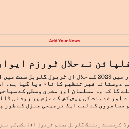
Add Your News
لپائن نے حلال ٹورزم ایوار
فلپائن کو سنگاپور میں 2023 کے حلال ان ٹریول گلوبل
 دوستانہ غیر تنظیم کا نام دیا گیا ہے۔ اس
ے گا کہ وہ مسلمان اور مشرق وسطی کے سیاحوں
ت اور خدمات کی پیش کش کے عزم پر روشنی ڈال
 مسافروں کے لیے ایک ترجیحی منزل کے طور پ