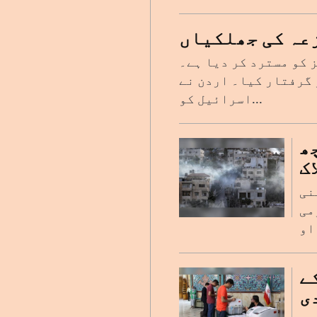
عہ کی جھلکیاں
 کو مسترد کر دیا ہے۔
ینی حامی مظاہرین کو گرفتار کیا۔ اردن نے
اسرائیل کو...
ھ
ک
نی
می
ے
ی