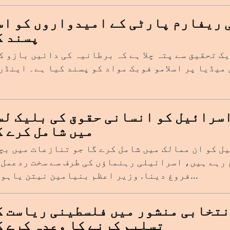
 ریفارم پارٹی کے امیدواروں کو اسل
پسند ک
ک تحقیق سے پتہ چلا ہے کہ برطانیہ کی دائیں بازو ک
میڈیا پر اسلامو فوبک مواد کو پسند کیا ہے۔ اینڈر
سرائیل کو انسانی حقوق کی بلیک لس
میں شامل کرے گ
ل کو ان ممالک میں شامل کرے گا جو تنازعات میں بچ
 رہے ہیں، اسرائیلی رہنماؤں کی طرف سے سخت ردعمل 
فروغ دینا. وزیر اعظم بنیامین نیتن یاہو نے...
نتخابی منشور میں فلسطینی ریاست ک
تسلیم کرنے کا وعدہ کرے گ