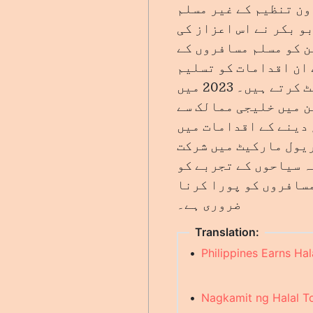
ون تنظیم کے غیر مسلم
و بکر نے اس اعزاز کی
ن کو مسلم مسافروں کے
 ان اقدامات کو تسلیم
کرتا ہے جو حلال مصنوعات اور خدمات فراہم کرکے مسلمان زائرین کو ایڈجسٹ کرتے ہیں۔ 2023 میں
ن میں خلیجی ممالک سے
کو فروغ دینے کے اقدامات میں
ریول مارکیٹ میں شرکت
ہ سیاحوں کے تجربے کو
مسافروں کو پورا کرنا
ضروری ہے۔
Translation:
•
Philippines Earns Ha
•
Nagkamit ng Halal To