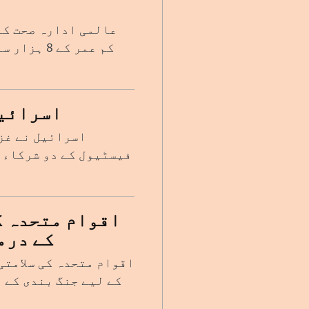
عالمی ادارہ صحت کے
کم عمر کے
اسرائیل
اسرائیل نے غز
فیسٹیول کے دو شرکاء 
اقوام متحدہ ک
کے درم
اقوام متحدہ کی سلامتی
کے لیے جنگ بندی کے 