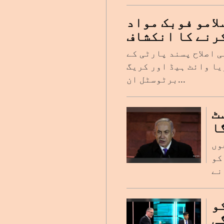
امو فوبک مواد
رنے کا انکشاف
ی اصلاح پسند پارٹی کے
یا وائٹ ہیڈ اور کریگ
برٹوسٹل ان...
ٹ
ا
وں
کو
و
ی