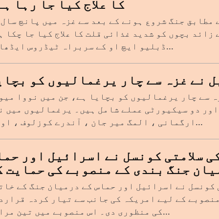
کا علاج کیا جا رہا ہے
 مطابق جنگ شروع ہونے کے بعد سے غزہ میں پانچ سال 
 8 ہزار سے زائد بچوں کو شدید غذائی قلت کا علاج کیا جا چکا 
ڈبلیو ایچ او کے سربراہ ٹیڈروس ایڈھانو...
 نے غزہ سے چار یرغمالیوں کو بچای
ہ سے چار یرغمالیوں کو بچایا ہے، جن میں نووا میو
اور دو سیکیورٹی عملے شامل ہیں۔ یرغمالیوں میں ن
ارگمانی ، المگ میر جان ، آندرے کوزلوف ، اور ش...
ی سلامتی کونسل نے اسرائیل اور حما
یان جنگ بندی کے منصوبے کی حمایت ک
 کونسل نے اسرائیل اور حماس کے درمیان جنگ کے خات
منصوبے کے لیے امریکہ کی جانب سے تیار کردہ قرارد
کی منظوری دی۔ اس منصوبے میں تین مراحل...