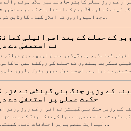
وار کے روز ہیلی کاپٹر حادثے میں ہلاک ہونے والے ص
ابراہیم رئیسی کی جگہ لینے کے لیے 28 جون کے انتخابات کے لیے منظو
چھ امیدواروں کا اعلان کیا۔ گارڈین کونسل...
ے 7 اکتوبر کے حملے کے بعد اسرائیلی کمان
نے استعفیٰ دے دی
ینی عسکریت پسندوں کے حملے کو روکنے میں ناکامی 
نہ کے وزیر جنگ بنی گینٹس نے غزہ ک
حکمت عملی پر استعفیٰ دے دی
ہ کے وزیر جنگ بنی گینٹز نے اتوار کے روز وزیر اع
ی حکومت سے استعفیٰ دے دیا کیونکہ جنگ کے بعد غزہ 
لیے ایک منصوبے پر اختلافات تھے۔ گینٹس کے ...