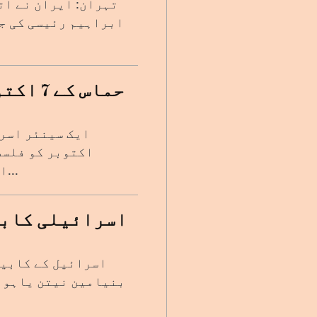
تہران: ایران نے ات
حماس ک
اکتوبر کو فلسط
استعفیٰ دے دیا ہے۔ اس سے قبل میجر جنرل ہارون حلیوا ن...
اسرائیلی کابی
اسرائیل کے کابین
بنیامین نیتن یاہو ک