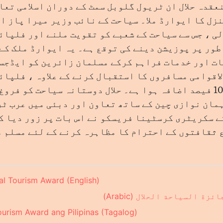
عقدہ حلال ان ٹریول گلوبل سمٹ کے دوران اسلامی تعا
ل کا ایوارڈ ملا۔ سیاحت کے نائب وزیر میرا پاز اب
ی ، جس سے سیاحت کے شعبے کو تقویت ملنے اور فلپائ
طور پر پوزیشن دینے کی توقع ہے۔ یہ ایوارڈ ملک کے
الاقوامی مسافروں کا استقبال کرنے کے علاوہ ، فلپائ
آنے والے زائرین میں 10 فیصد اضافہ ہوا ہے۔ حلال دوستانہ سیاحت 
مان نوازی چین کے ساتھ تعاون اور دبئی میں عرب ٹ
ے سکریٹری کرسٹینا فریسکو نے اس بات پر زور دیا ک
 ثقافتوں کے احترام کا مظاہرہ کرنے کے لئے مسلم 
lal Tourism Award (English)
 السياحة الحلال (Arabic)
urism Award ang Pilipinas (Tagalog)