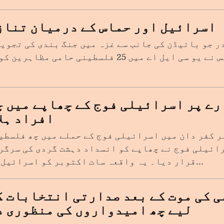
اسرائیل اور حماس کے درمیان تناز
ر جو بائیڈن کی جانب سے غزہ میں جنگ بندی کی تجویز
کیلیفورنیا میں پولیس نے یو سی ایل اے میں 25 فلسط
ے پر اسرائیلی فوج کے چھاپے میں چ
افراد ہلا
ر کفر دان میں اسرائیلی فوج کے حملے میں چھ فلسطی
رائیلی فوج نے چھاپے کو انسداد دہشت گردی کی سرگر
قرار دیا۔ یہ واقعہ سات اکتوبر کو اسرائیل او...
ی کی موت کے بعد صدارتی انتخابات ک
لیے چھ امیدواروں کی منظوری د