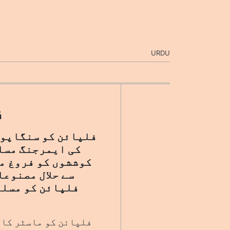
URDU
ف
کی ایمرجنگ مسلم
کوششوں کو فروغ مل
سے حلال مصنوعا
فلپائن کو مسلم