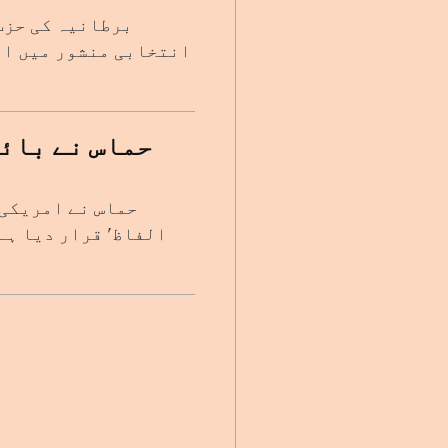
برطانیہ کی حزب 
انتخابی منشور میں ام
حماس نے بائی
حماس نے امریکی 
الفاظ' قرار دیا ہے