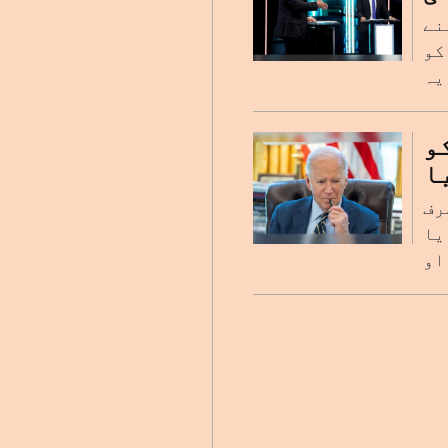
نے
کو
و
ا
رف
یا