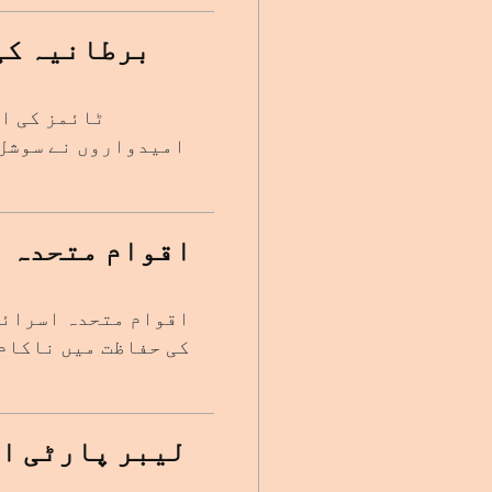
برطانیہ کی
ٹائمز کی ای
امیدواروں نے سوشل 
اقوام متحدہ ا
اقوام متحدہ اسرائی
کی حفاظت میں ناکام
لیبر پارٹی ا