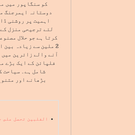
کو سنگاپور میں من
دوستانہ ایمرجنگ منز
اہمیت پر روشنی ڈال
لئے ترجیحی منزل کے 
2 ملین سے زیادہ بین 
فلپائن کے ایک بڑے مہ
شامل ہے۔ سیاحت ک
بڑھانے اور متنوع
•
الفلبين تحصل على جائزة