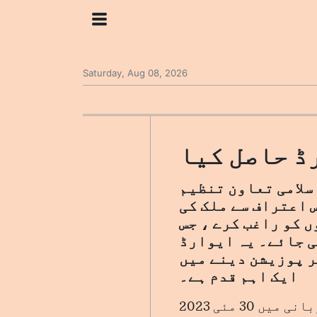
Saturday, Aug 08, 2026
ڈ حاصل کیا
 سمٹ میں اسلامی تعاون تنظیم
 اعتراف سے ملک کی
 کو راغب کرے ، جس
ی جائے۔ یہ ایوارڈ
ر پوزیشن دینے میں
ایک اہم قدم ہے۔
فلپائن کو ماسٹر کارڈ-کرسسنٹ ریٹنگ گلوبل مسلم ٹریول انڈیکس کی میزبانی میں 30 مئی 2023