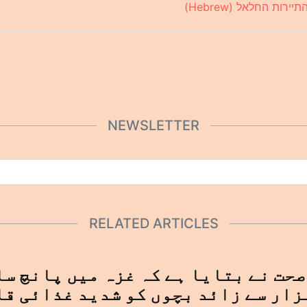
רות החלאל (Hebrew)
NEWSLETTER
RELATED ARTICLES
حت نے بتایا ہے کہ غزہ میں پانچ سا
 کم عمر کے 8 ہزار سے زائد بچوں کو شدید غذائی ق