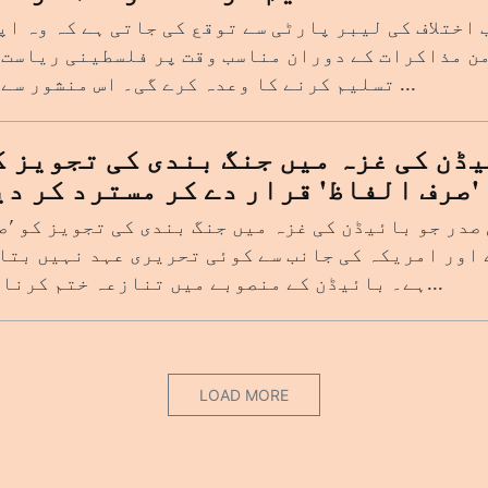
اختلاف کی لیبر پارٹی سے توقع کی جاتی ہے کہ وہ اپ
ن مذاکرات کے دوران مناسب وقت پر فلسطینی ریاست 
تسلیم کرنے کا وعدہ کرے گی۔ اس منشور سے یہ ...
ڈن کی غزہ میں جنگ بندی کی تجویز ک
'صرف الفاظ' قرار دے کر مسترد کر دی
صدر جو بائیڈن کی غزہ میں جنگ بندی کی تجویز کو 'ص
 اور امریکہ کی جانب سے کوئی تحریری عہد نہیں بتا
ہے۔ بائیڈن کے منصوبے میں تنازعہ ختم کرنا او...
LOAD MORE