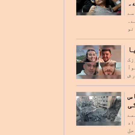
۔
سے
ہے۔
ا
زک
وآ
س
ی
مے
اد