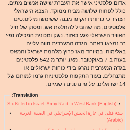
אדום פלסטיני אישר את העברת שישה אנשים מתים,
כולל לפחות שלושה מבית ממוקד. הצבא הישראלי
הצהיר כי כוחותיו הקיפו מבנה ששימשו מיליטנטים
פלסטינים, מה שהוביל להחלפת אש, ומסוק של חיל
האוויר הישראלי פגע באזור. נשק ומכונית המכילה נפץ
רב נמצאו באתר. הגדה המערבית חווה עלייה
באלימות, במיוחד מאז פרוץ מלחמת ישראל וחמאס
בעזה ב-7 באוקטובר. מאז, יותר מ-542 פלסטינים
בגדה המערבית נהרגו בידי כוחות ישראלים או
מתנחלים, בעוד התקפות פלסטיניות גרמו למותם של
14 ישראלים, על פי נתונים רשמיים.
Translation:
Six Killed in Israeli Army Raid in West Bank (English)
•
ستة قتلى في غارة الجيش الإسرائيلي في الضفة الغربية
•
(Arabic)
مغربی کنارے پر اسرائیلی فوج کے چھاپے میں
•