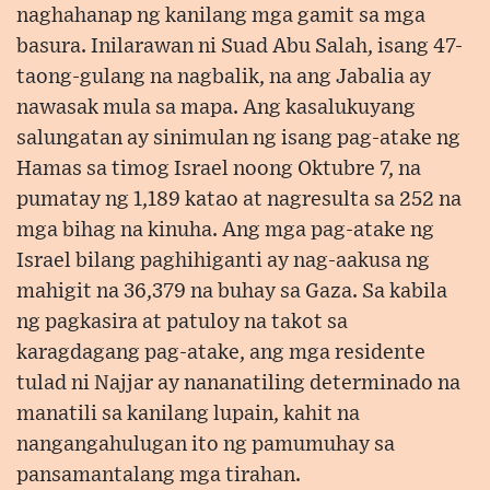
naghahanap ng kanilang mga gamit sa mga
basura. Inilarawan ni Suad Abu Salah, isang 47-
taong-gulang na nagbalik, na ang Jabalia ay
nawasak mula sa mapa. Ang kasalukuyang
salungatan ay sinimulan ng isang pag-atake ng
Hamas sa timog Israel noong Oktubre 7, na
pumatay ng 1,189 katao at nagresulta sa 252 na
mga bihag na kinuha. Ang mga pag-atake ng
Israel bilang paghihiganti ay nag-aakusa ng
mahigit na 36,379 na buhay sa Gaza. Sa kabila
ng pagkasira at patuloy na takot sa
karagdagang pag-atake, ang mga residente
tulad ni Najjar ay nananatiling determinado na
manatili sa kanilang lupain, kahit na
nangangahulugan ito ng pamumuhay sa
pansamantalang mga tirahan.