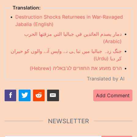
Translation:
•
Destruction Shocks Returnees in War-Ravaged
Jabalia (English)
دمار يصدم العائدين في جباليا التي مزقتها الحرب
•
(Arabic)
جنگ زدہ جبالیا میں تباہی نے واپس آنے والوں کو حیران
•
کر دیا (Urdu)
הרס מזעזע את החוזרים לג'באליה (Hebrew)
•
Translated by AI
Add Comment
NEWSLETTER