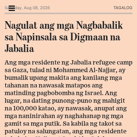
Saturday, Aug 08, 2026
TAGALOG
Nagulat ang mga Nagbabalik
sa Napinsala sa Digmaan na
Jabalia
Ang mga residente ng Jabalia refugee camp
sa Gaza, tulad ni Mohammed Al-Najjar, ay
bumalik upang makita ang kanilang mga
tahanan na nawasak matapos ang
matinding pagbobomba ng Israel. Ang
lugar, na dating punong-puno ng mahigit
na 100,000 katao, ay nawasak, anupat ang
mga naninirahan ay naghahanap ng mga
gamit sa mga putik. Sa kabila ng takot sa
patuloy na salungatan, ang mga residente