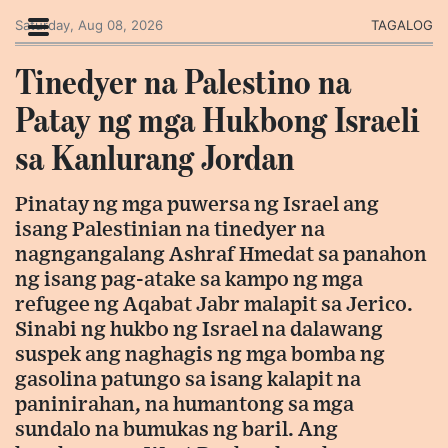
Saturday, Aug 08, 2026
TAGALOG
Tinedyer na Palestino na
Patay ng mga Hukbong Israeli
sa Kanlurang Jordan
Pinatay ng mga puwersa ng Israel ang
isang Palestinian na tinedyer na
nagngangalang Ashraf Hmedat sa panahon
ng isang pag-atake sa kampo ng mga
refugee ng Aqabat Jabr malapit sa Jerico.
Sinabi ng hukbo ng Israel na dalawang
suspek ang naghagis ng mga bomba ng
gasolina patungo sa isang kalapit na
paninirahan, na humantong sa mga
sundalo na bumukas ng baril. Ang