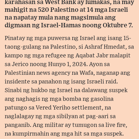
karahasan sa West Bank ay lumakas, na may
mahigit na 520 Palestino at 14 mga Israeli
na napatay mula nang magsimula ang
digmaan ng Israel-Hamas noong Oktubre 7.
Pinatay ng mga puwersa ng Israel ang isang 15-
taong-gulang na Palestino, si Ashraf Hmedat, sa
kampo ng mga refugee ng Aqabat Jabr malapit
sa Jerico noong Hunyo 1, 2024. Ayon sa
Palestinian news agency na Wafa, naganap ang
insidente sa panahon ng isang Israeli raid.
Sinabi ng hukbo ng Israel na dalawang suspek
ang naghagis ng mga bomba ng gasolina
patungo sa Vered Yeriho settlement, na
naglalagay ng mga sibilyan at pag-aari sa
panganib. Ang militar ay tumugon sa live fire,
na kumpirmahin ang mga hit sa mga suspek.