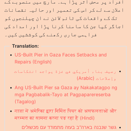
افراد پر محض اثر پڑا ہے۔ مارچ میں منصوبے کے
اعلان سے لے کر اس کی تعمیر اور حالیہ نقصانات
تک کے واقعات کی ٹائم لائن نے ان چیلنجوں کو
اجاگر کیا جن کا سامنا کرنا پڑا اور امداد کی
فراہمی جاری رکھنے کی کوششیں کیں۔
Translation:
•
US-Built Pier in Gaza Faces Setbacks and
Repairs (English)
•
رصيف بناء أمريكي في غزة يواجه انتكاسات
وإصلاحات (Arabic)
•
Ang US-Built Pier sa Gaza ay Nakakatagpo ng
mga Pagbabalik-Tayo at Pagpaparereserba
(Tagalog)
•
गाजा में अमेरिका द्वारा निर्मित पियर को असफलताओं और
मरम्मत का सामना करना पड़ रहा है (Hindi)
•
גשר שנבנה בארה"ב בעזה מתמודד עם מכשולים