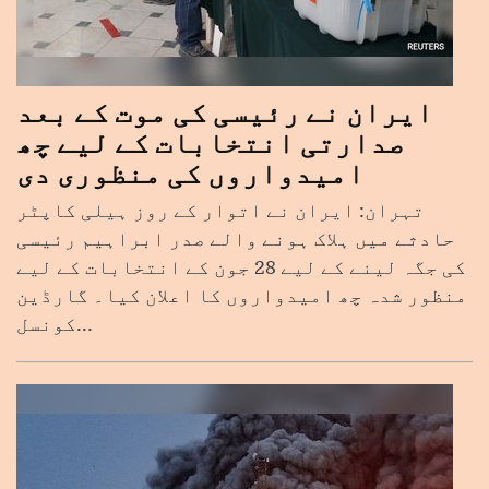
ایران نے رئیسی کی موت کے بعد
صدارتی انتخابات کے لیے چھ
امیدواروں کی منظوری دی
تہران: ایران نے اتوار کے روز ہیلی کاپٹر
حادثے میں ہلاک ہونے والے صدر ابراہیم رئیسی
کی جگہ لینے کے لیے 28 جون کے انتخابات کے لیے
منظور شدہ چھ امیدواروں کا اعلان کیا۔ گارڈین
کونسل...