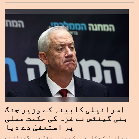
اسرائیلی کابینہ کے وزیر جنگ
بنی گینٹس نے غزہ کی حکمت عملی
پر استعفیٰ دے دیا
اسرائیل کے کابینہ کے وزیر جنگ بنی گینٹز نے