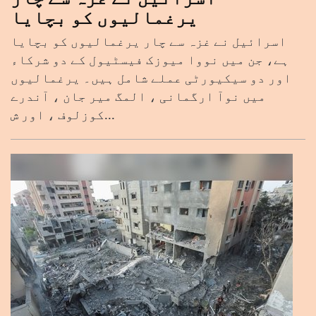
یرغمالیوں کو بچایا
اسرائیل نے غزہ سے چار یرغمالیوں کو بچایا
ہے، جن میں نووا میوزک فیسٹیول کے دو شرکاء
اور دو سیکیورٹی عملے شامل ہیں۔ یرغمالیوں
میں نوآ ارگمانی ، المگ میر جان ، آندرے
کوزلوف ، اور ش...