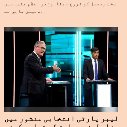
سخت ردعمل کو فروغ دینا. وزیر اعظم بنیامین
نیتن یاہو نے...
لیبر پارٹی انتخابی منشور میں
فلسطینی ریاست کو تسلیم کرنے