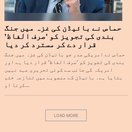
حماس نے بائیڈن کی غزہ میں جنگ
بندی کی تجویز کو 'صرف الفاظ'
قرار دے کر مسترد کر دیا
حماس نے امریکی صدر جو بائیڈن کی غزہ میں جنگ
بندی کی تجویز کو 'صرف الفاظ' قرار دیا ہے اور
امریکہ کی جانب سے کوئی تحریری عہد نہیں
بتایا ہے۔ بائیڈن کے منصوبے میں تنازعہ ختم
کرنا او...
LOAD MORE