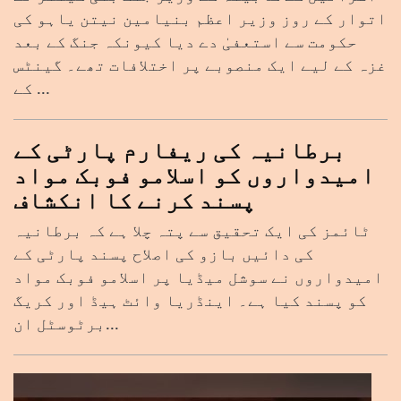
اتوار کے روز وزیر اعظم بنیامین نیتن یاہو کی
حکومت سے استعفیٰ دے دیا کیونکہ جنگ کے بعد
غزہ کے لیے ایک منصوبے پر اختلافات تھے۔ گینٹس
کے ...
برطانیہ کی ریفارم پارٹی کے
امیدواروں کو اسلامو فوبک مواد
پسند کرنے کا انکشاف
ٹائمز کی ایک تحقیق سے پتہ چلا ہے کہ برطانیہ
کی دائیں بازو کی اصلاح پسند پارٹی کے
امیدواروں نے سوشل میڈیا پر اسلامو فوبک مواد
کو پسند کیا ہے۔ اینڈریا وائٹ ہیڈ اور کریگ
برٹوسٹل ان...