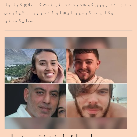
سے زائد بچوں کو شدید غذائی قلت کا علاج کیا جا
چکا ہے۔ ڈبلیو ایچ او کے سربراہ ٹیڈروس
ایڈھانو...
اسرائیل نے غزہ سے چار