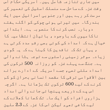
میں جاری تنازعہ شامل ہیں۔ امریکی حکام اس
وقت غزہ کے ساحل سے منسلک اسٹیل کی تعمیر کی
مرمت کر رہے ہیں اور جنوبی اسرائیل میں ایک
بندرگاہ میں تیرتی ہوئی چوکی کو اگلے ہفتے
دوبارہ نصب کرنے کا منصوبہ ہے۔ ابتدائی
ناکامیوں کے باوجود ، بائیڈن انتظامیہ کا
خیال ہے کہ امداد کی کوئی بھی رقم مدد کرتی ہے
، یہاں تک کہ ناقدین کا کہنا ہے کہ یہ گودی
زیادہ موثر زمینی راستوں سے توجہ ہٹانے والی
ہے۔ جنگ سے پہلے غزہ کو روزانہ 500 ٹرکوں کی
امداد ملتی تھی، جسے امریکہ کے ادارے برائے
بین الاقوامی ترقی کا مقصد انسانی بحران کو کم
کرنے کے لیے 600 ٹرکوں تک بڑھانا ہے۔ اگرچہ
اس پے کے ذریعے پہنچائی جانے والی امداد
ہزاروں افراد کو ایک ماہ تک کھانا کھلانے کے
لیے کافی تھی، لیکن اس کا غزہ کے 2.3 ملین