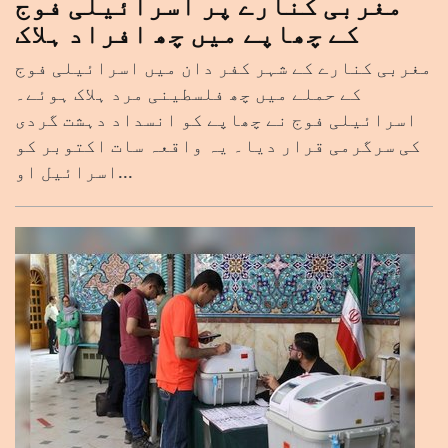
مغربی کنارے پر اسرائیلی فوج
کے چھاپے میں چھ افراد ہلاک
مغربی کنارے کے شہر کفر دان میں اسرائیلی فوج
کے حملے میں چھ فلسطینی مرد ہلاک ہوئے۔
اسرائیلی فوج نے چھاپے کو انسداد دہشت گردی
کی سرگرمی قرار دیا۔ یہ واقعہ سات اکتوبر کو
اسرائیل او...