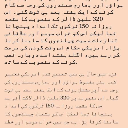
ہواؤں اور بھاری سمندروں کی وجہ سے کام
کرنے کے ایک ہفتہ بعد ہی ٹوٹ گئی۔ اس
320 ملین ڈالر کے منصوبے کا مقصد
روزانہ 150 ٹرکوں تک امداد پہنچانا
تھا لیکن اس کو خراب موسم اور علاقائی
تنازعات سمیت چیلنجوں کا سامنا کرنا
پڑا۔ امریکی حکام اس وقت گودی کی مرمت
کر رہے ہیں، اگلے ہفتے اسے دوبارہ نصب
کرنے کے منصوبے کے ساتھ.
غزہ میں حال ہی میں تعمیر شدہ امریکی تعمیر
شدہ پئر مضبوط ہواؤں اور بھاری سمندروں کی
وجہ سے آپریشنل ہونے کے ایک ہفتہ بعد ہی ٹوٹ
گیا۔ اس منصوبے پر 320 ملین ڈالر لاگت آئی ہے
جس کا مقصد روزانہ 150 ٹرکوں کی امداد
پہنچانا تھا لیکن اس کو متعدد چیلنجوں کا
سامنا کرنا پڑا ہے جن میں خراب موسم اور خطے