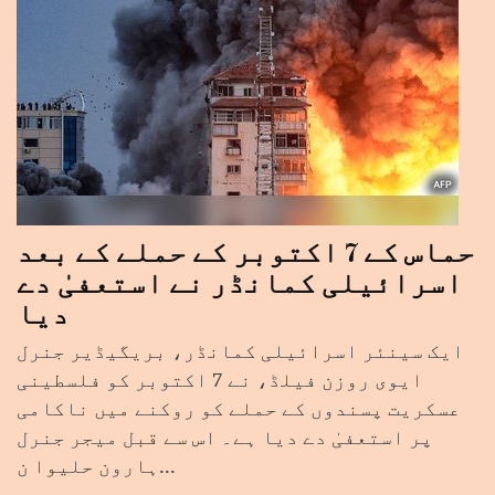
حماس کے 7 اکتوبر کے حملے کے بعد
اسرائیلی کمانڈر نے استعفیٰ دے
دیا
ایک سینئر اسرائیلی کمانڈر، بریگیڈیر جنرل
ایوی روزن فیلڈ، نے 7 اکتوبر کو فلسطینی
عسکریت پسندوں کے حملے کو روکنے میں ناکامی
پر استعفیٰ دے دیا ہے۔ اس سے قبل میجر جنرل
ہارون حلیوا ن...