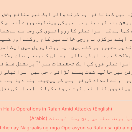
ہ میں کھانا فراہم کرنے والی ایک غیر منافع بخش 
ریشن بند کر دیا ہے۔ امریکی چیف کوف جوزے آندرس کی
کہا ہے کہ اسرائیلی کارروائیوں کی وجہ سے بے شما
ہ اپنے مرکزی باورچی خانے میں کام روکنے اور کمی
ے پر مجبور ہو گئے ہیں۔ یہ روک اپریل میں ایک اسر
لاکت کے بعد ان کی حالیہ بحالی کے بعد ہے. ان ہلاکت
اسرائیلی فوج کی ایک تحقیقات میں 'آپریشنل غلط فہ
ہوا ، نے امداد کی فراہمی کو پیچیدہ بنا دیا ہے۔ ع
چیلنجوں کا اعادہ کرتے ہوئے کہا کہ امداد کی نقل و
n Halts Operations in Rafah Amid Attacks (English)
يوقف عمله في رفح وسط الهجمات (Arabic)
itchen ay Nag-aalis ng mga Operasyon sa Rafah sa gitna 