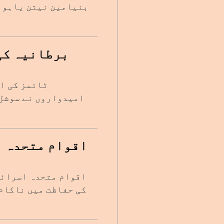
بنیامین نیتن یاہو ک
برطانیہ کی
ٹائمز کی ای
امیدواروں نے سوشل 
اقوام متحدہ ا
اقوام متحدہ اسرائی
کی حفاظت میں ناکام