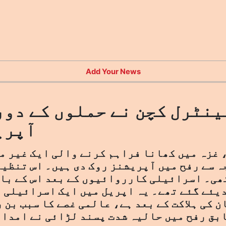
Add Your News
ینٹرل کچن نے حملوں کے دور
آپری
 غزہ میں کھانا فراہم کرنے والی ایک غیر م
ہ سے رفح میں آپریشنز روک دی ہیں۔ اس تنظیم
ھی۔ اسرائیلی کارروائیوں کے بعد اس کے با
یئے گئے تھے۔ یہ اپریل میں ایک اسرائیلی ڈ
 کی ہلاکت کے بعد ہے، عالمی غصے کا سبب بن 
ق رفح میں حالیہ شدت پسند لڑائی نے امداد