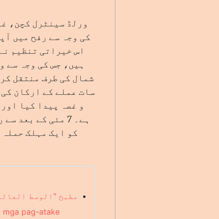
ورلڈ سینٹرل کچن، غز
کی وجہ سے رفح میں آپ
اس خیراتی تنظیم نے 
ہیں، جس کی وجہ سے و
شمال کی طرف منتقل کرن
سات عملے کے ارکان کی ہ
و غصہ پیدا کیا اور 
کو ایک مہلک حملہ 
•
مطبخ "الوسط العالمي" 
ng mga pag-atake