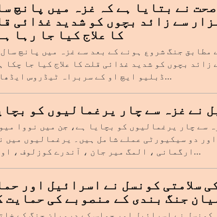
حت نے بتایا ہے کہ غزہ میں پانچ سا
 کم عمر کے 8 ہزار سے زائد بچوں کو شدید غذائی ق
کا علاج کیا جا رہا ہے
 مطابق جنگ شروع ہونے کے بعد سے غزہ میں پانچ سال 
 8 ہزار سے زائد بچوں کو شدید غذائی قلت کا علاج کیا جا چکا 
ڈبلیو ایچ او کے سربراہ ٹیڈروس ایڈھانو...
 نے غزہ سے چار یرغمالیوں کو بچای
ہ سے چار یرغمالیوں کو بچایا ہے، جن میں نووا میو
اور دو سیکیورٹی عملے شامل ہیں۔ یرغمالیوں میں ن
ارگمانی ، المگ میر جان ، آندرے کوزلوف ، اور ش...
ی سلامتی کونسل نے اسرائیل اور حما
یان جنگ بندی کے منصوبے کی حمایت ک
 کونسل نے اسرائیل اور حماس کے درمیان جنگ کے خات