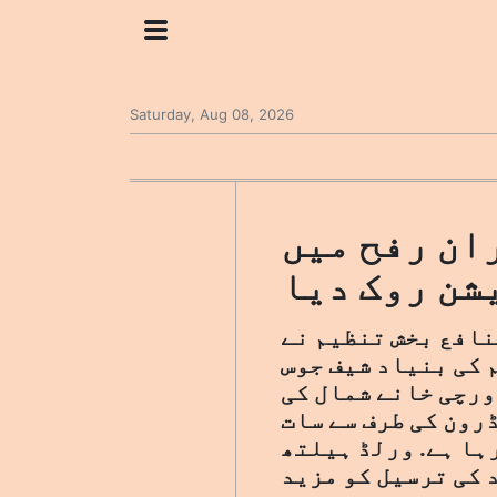
Saturday, Aug 08, 2026
ان رفح میں
شن روک دیا
نافع بخش تنظیم نے
 کی بنیاد شیف جوس
ورچی خانے شمال کی
رون کی طرف سے سات
رہا ہے. ورلڈ ہیلتھ
 کی ترسیل کو مزید