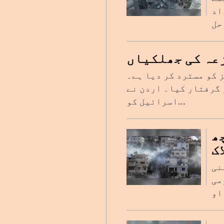
اد
عہ کی جھلکیاں
 کو مسترد کر دیا ہے۔
ینی حامی مظاہرین کو گرفتار کیا۔ اردن نے
اسرائیل کو...
ھ
ک
نی
می