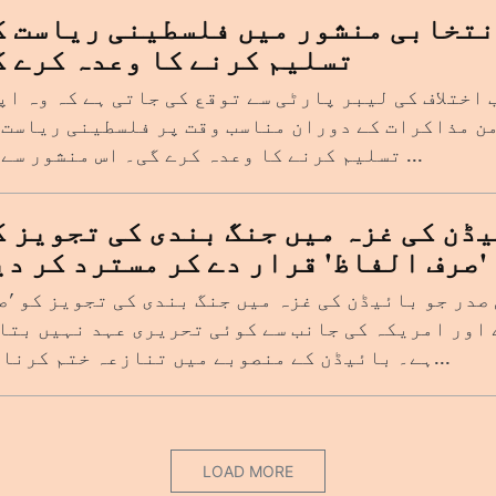
نتخابی منشور میں فلسطینی ریاست ک
تسلیم کرنے کا وعدہ کرے گ
اختلاف کی لیبر پارٹی سے توقع کی جاتی ہے کہ وہ اپ
ن مذاکرات کے دوران مناسب وقت پر فلسطینی ریاست 
تسلیم کرنے کا وعدہ کرے گی۔ اس منشور سے یہ ...
ڈن کی غزہ میں جنگ بندی کی تجویز ک
'صرف الفاظ' قرار دے کر مسترد کر دی
صدر جو بائیڈن کی غزہ میں جنگ بندی کی تجویز کو 'ص
 اور امریکہ کی جانب سے کوئی تحریری عہد نہیں بتا
ہے۔ بائیڈن کے منصوبے میں تنازعہ ختم کرنا او...
LOAD MORE