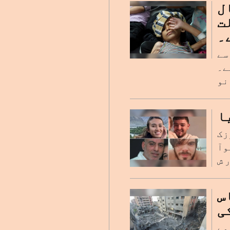
ل
لت
۔
سے
ہے۔
ا
زک
وآ
س
ی
مے