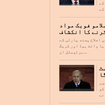
کے
امو فوبک مواد
رنے کا انکشاف
ی اصلاح پسند پارٹی کے
یا وائٹ ہیڈ اور کریگ
برٹوسٹل ان...
ٹ
ا
وں
کو