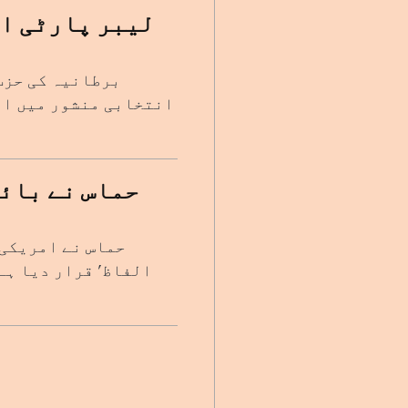
لیبر پارٹی ا
برطانیہ کی حزب 
انتخابی منشور میں ام
حماس نے بائی
حماس نے امریکی 
الفاظ' قرار دیا ہے