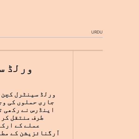
URDU
ورلڈ س
ورلڈ سینٹرل کچن،
جاری حملوں کی وج
اینڈرس نے رکھی ت
طرف منتقل کرد
عملے کے ارکان
آرگنائزیشن کے مطاب