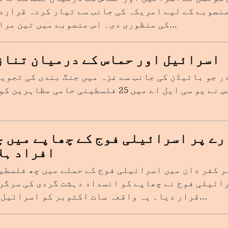
منصوبے کے لیے امریکہ کی جانب سے تیار کردہ قرارد
کی منظوری دی۔ اس منصوبے میں تین مراحل...
اسرائیل اور حماس کے درمیان تناز
ر جو بائیڈن کی جانب سے غزہ میں جنگ بندی کی تجویز
کیلیفورنیا میں پولیس نے یو سی ایل اے میں 25 فلسط
ے پر اسرائیلی فوج کے چھاپے میں چ
افراد ہلا
ر کفر دان میں اسرائیلی فوج کے حملے میں چھ فلسطی
رائیلی فوج نے چھاپے کو انسداد دہشت گردی کی سرگر
قرار دیا۔ یہ واقعہ سات اکتوبر کو اسرائیل او...