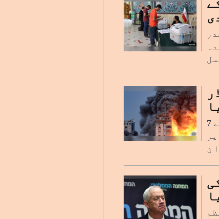
ے
ی
در
ر شدہ
ڈر
ا
ایک سینئر اسرائیلی کمانڈر، بریگیڈیر جنرل ایوی روزن فیلڈ، نے 7
پر
ی
ا
ظم