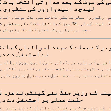
ی کی موت کے بعد صدارتی انتخابات ک
لیے چھ امیدواروں کی منظوری د
وار کے روز ہیلی کاپٹر حادثے میں ہلاک ہونے والے ص
ابراہیم رئیسی کی جگہ لینے کے لیے 28 جون کے انتخابات کے لیے منظو
چھ امیدواروں کا اعلان کیا۔ گارڈین کونسل...
ے 7 اکتوبر کے حملے کے بعد اسرائیلی کمان
نے استعفیٰ دے دی
ینی عسکریت پسندوں کے حملے کو روکنے میں ناکامی 
نہ کے وزیر جنگ بنی گینٹس نے غزہ ک
حکمت عملی پر استعفیٰ دے دی
ہ کے وزیر جنگ بنی گینٹز نے اتوار کے روز وزیر اع