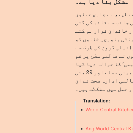
مشکل بنا دیا ہے۔
تنظیم، نے جاری حملوں
 جانب سے قائم کی گئی
ر خاندان فرار ہو گئے
ونٹی باورچی خانوں کو
ائیلی ڈرون کی طرف سے
وں نے عالمی سطح پر غم
می' کا حوالہ دیا گیا
ہے۔ 7 مئی کے بعد سے رفح میں حالیہ شدت پسند لڑائی ، جس میں اسرائیلی زمینی حملے اور 29 مئی
المی ادارہ صحت نے ان
 حمل میں مشکلات ہیں۔
Translation:
•
World Central Kitche
•
Ang World Central K