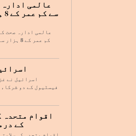
عالمی ادارہ ص
سے
عالمی ادارہ صحت کے
کم عمر کے
اسرائیل
اسرائیل نے غز
فیسٹیول کے دو شرکاء 
اقوام متحدہ ک
کے درم
اقوام متحدہ کی سلامتی