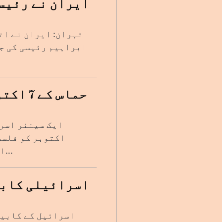
ایران نے رئیس
تہران: ایران نے ات
حماس ک
اکتوبر کو فلسط
استعفیٰ دے دیا ہے۔ اس سے قبل میجر جنرل ہارون حلیوا ن...
اسرائیلی کابی
اسرائیل کے کابین