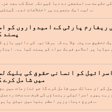
ی حکومت سے استعفیٰ دے دیا کیونکہ جنگ کے بعد غزہ 
لیے ایک منصوبے پر اختلافات تھے۔ گینٹس کے ...
 ریفارم پارٹی کے امیدواروں کو اسل
پسند ک
ک تحقیق سے پتہ چلا ہے کہ برطانیہ کی دائیں بازو ک
میڈیا پر اسلامو فوبک مواد کو پسند کیا ہے۔ اینڈر
سرائیل کو انسانی حقوق کی بلیک لس
میں شامل کرے گ
ل کو ان ممالک میں شامل کرے گا جو تنازعات میں بچ
 رہے ہیں، اسرائیلی رہنماؤں کی طرف سے سخت ردعمل 
فروغ دینا. وزیر اعظم بنیامین نیتن یاہو نے...