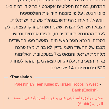
המדהט, במחנה הפליטים אקאבט ג'בר ליד ירכיה ב-1
ביוני 2024. על פי סוכנות הידיעות הפלסטינית
"וואפא", האירוע התרחש במהלך פשיטה ישראלית.
הצבא הישראלי הצהיר ששני חשודים זרקו פצצות דלק
לעבר ההתנחלות וורד יריחו, והציבו אזרחים ורכוש
בסכנה. הצבא הגיב באש חיה, מאשר פגע בחשודים.
מצבו של החשוד השני עדיין לא ברור. מאז פרצה
מלחמת ישראל וחמאס ב-7 באוקטובר, האלימות
בגדה המערבית עלתה, וכתוצאה מכך נהרגו לפחות
520 פלסטינים ו-14 ישראלים.
Translation:
Palestinian Teen Killed by Israeli Troops in West
•
Bank (English)
مقتل مراهق فلسطيني على يد قوات إسرائيلية في الضفة
•
الغربية (Arabic)